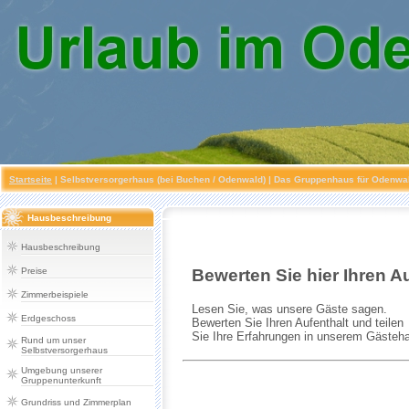
Startseite
|
Selbstversorgerhaus (bei Buchen / Odenwald)
| Das Gruppenhaus für Odenwald
Hausbeschreibung
Hausbeschreibung
Preise
Zimmerbeispiele
Erdgeschoss
Rund um unser
Selbstversorgerhaus
Umgebung unserer
Gruppenunterkunft
Grundriss und Zimmerplan