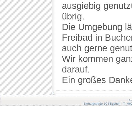
Se
Einhardstraße 10 | Buchen | T.: 0