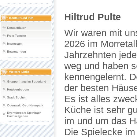
Kontakt und Info
Kontaktdaten
Freie Termine
Impressum
Bewertungen
Weitere Links
Gruppenhaus im Sauerland
Hettigenbeuern
Stadt Buchen
Odenwald Geo-Naturpark
Eventurepark Steinbach
Hochseilgarten