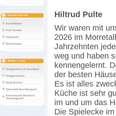
Kontakt und Info
Kontaktdaten
Freie Termine
Impressum
Bewertungen
Weitere Links
Gruppenhaus im Sauerland
Hettigenbeuern
Stadt Buchen
Odenwald Geo-Naturpark
Eventurepark Steinbach
Hochseilgarten