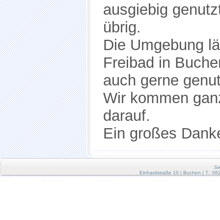
Se
Einhardstraße 10 | Buchen | T.: 0