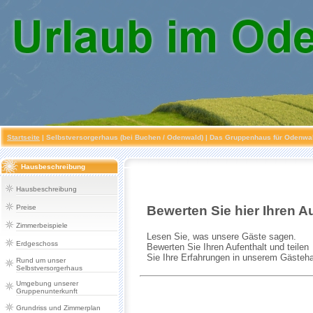
Startseite
|
Selbstversorgerhaus (bei Buchen / Odenwald)
| Das Gruppenhaus für Odenwald
Hausbeschreibung
Hausbeschreibung
Preise
Zimmerbeispiele
Erdgeschoss
Rund um unser
Selbstversorgerhaus
Umgebung unserer
Gruppenunterkunft
Grundriss und Zimmerplan