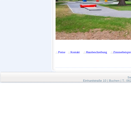
.:.
Preise
.:.
Kontakt
.:.
Hausbeschreibung
.:.
Zimmerbeispie
Se
Einhardstraße 10 | Buchen | T.: 0