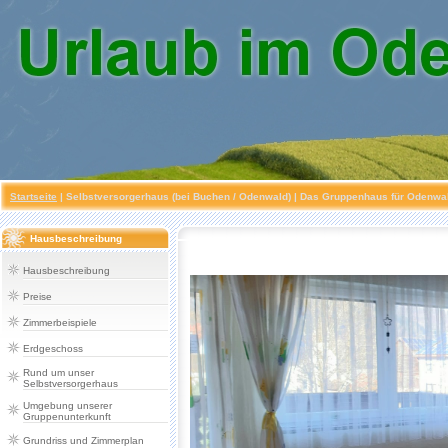
Startseite
|
Selbstversorgerhaus (bei Buchen / Odenwald)
| Das Gruppenhaus für Odenwald
Hausbeschreibung
Hausbeschreibung
Preise
Zimmerbeispiele
Erdgeschoss
Rund um unser
Selbstversorgerhaus
Umgebung unserer
Gruppenunterkunft
Grundriss und Zimmerplan