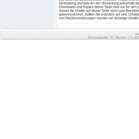
Verbreitung und jede Art der Verwertung außerhalb d
Downloads und Kopien dieser Seite sind nur für den p
Soweit die Inhalte auf dieser Seite nicht vom Betreib
gekennzeichnet. Sollten Sie trotzdem auf eine Urhe
von Rechtsverletzungen werden wir derartige Inhalt
Se
Einhardstraße 10 | Buchen | T.: 0