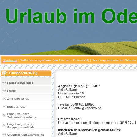
Startseite
|
Selbstversorgerhaus (bei Buchen / Odenwald)
| Das Gruppenhaus für Odenwald
Hausbeschreibung
Hausbeschreibung
Angaben gemäß § 5 TMG:
Anja Ballweg
Preise
Einhardstraße 10
DE-74722 Buchen
Zimmerbeispiele
Telefon: 0049 6281/8698
Erdgeschoss
E-Mail : Liontw@kabelbw.de
Rund um unser
Selbstversorgerhaus
Umsatzsteuer:
Umsatzsteuer-Identifikationsnummer gemäß § 27 a
Umgebung unserer
Gruppenunterkunft
Inhaltlich verantwortlich gemäß MDStV:
Anja Ballweg
Grundriss und Zimmerplan