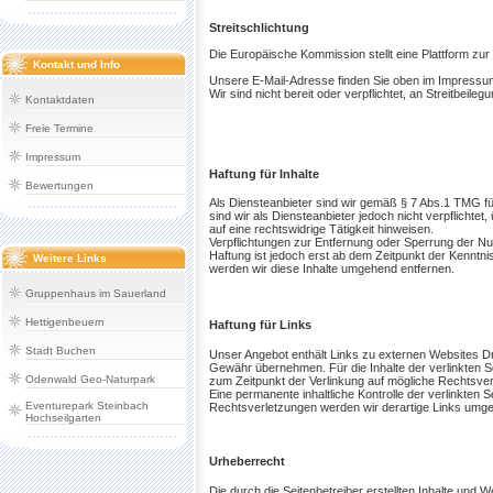
Streitschlichtung
Die Europäische Kommission stellt eine Plattform zur 
Kontakt und Info
Unsere E-Mail-Adresse finden Sie oben im Impressu
Wir sind nicht bereit oder verpflichtet, an Streitbeil
Kontaktdaten
Freie Termine
Impressum
Haftung für Inhalte
Bewertungen
Als Diensteanbieter sind wir gemäß § 7 Abs.1 TMG fü
sind wir als Diensteanbieter jedoch nicht verpflicht
auf eine rechtswidrige Tätigkeit hinweisen.
Verpflichtungen zur Entfernung oder Sperrung der Nu
Haftung ist jedoch erst ab dem Zeitpunkt der Kennt
Weitere Links
werden wir diese Inhalte umgehend entfernen.
Gruppenhaus im Sauerland
Hettigenbeuern
Haftung für Links
Stadt Buchen
Unser Angebot enthält Links zu externen Websites Dri
Gewähr übernehmen. Für die Inhalte der verlinkten Seit
Odenwald Geo-Naturpark
zum Zeitpunkt der Verlinkung auf mögliche Rechtsver
Eine permanente inhaltliche Kontrolle der verlinkten
Eventurepark Steinbach
Rechtsverletzungen werden wir derartige Links umge
Hochseilgarten
Urheberrecht
Die durch die Seitenbetreiber erstellten Inhalte und 