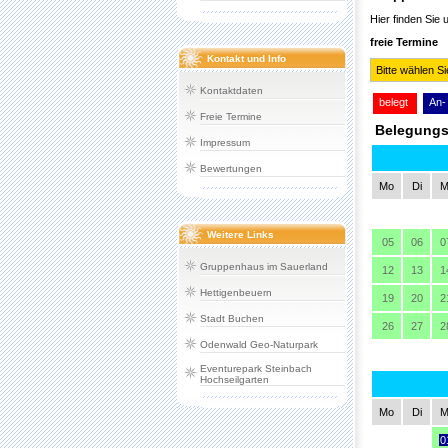
Kontakt und Info
Kontaktdaten
Freie Termine
Impressum
Bewertungen
Weitere Links
Gruppenhaus im Sauerland
Hettigenbeuern
Stadt Buchen
Odenwald Geo-Naturpark
Eventurepark Steinbach
Hochseilgarten