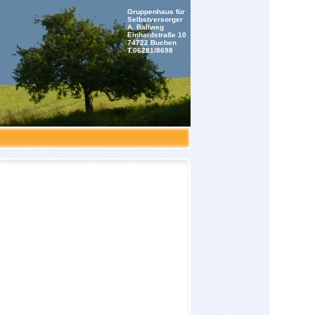
Gruppenhaus für
Selbstversorger
A. Ballweg
Einhardstraße 10
74722 Buchen
T.06281/8698