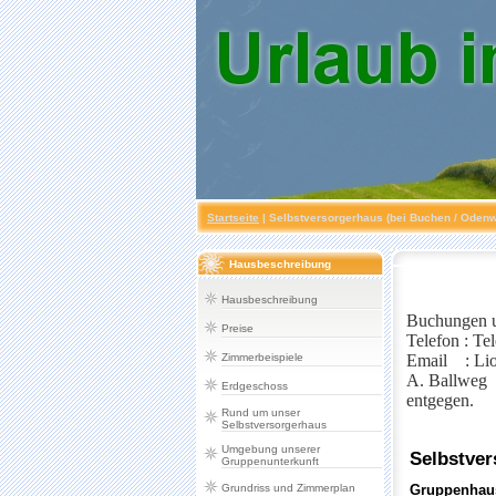
Startseite
|
Selbstversorgerhaus (bei Buchen / Odenw
Hausbeschreibung
Hausbeschreibung
Buchungen u
Preise
Telefon : Te
Zimmerbeispiele
Email : Li
A. Ballweg
Erdgeschoss
entgegen.
Rund um unser
Selbstversorgerhaus
Umgebung unserer
Gruppenunterkunft
Grundriss und Zimmerplan