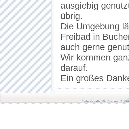
Se
Einhardstraße 10 | Buchen | T.: 0