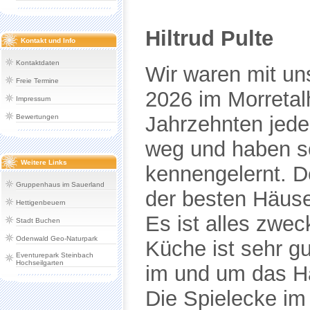
Kontakt und Info
Kontaktdaten
Freie Termine
Impressum
Bewertungen
Weitere Links
Gruppenhaus im Sauerland
Hettigenbeuern
Stadt Buchen
Odenwald Geo-Naturpark
Eventurepark Steinbach
Hochseilgarten