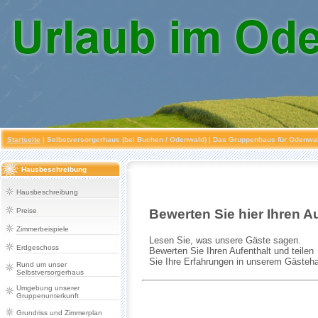
Startseite
|
Selbstversorgerhaus (bei Buchen / Odenwald)
| Das Gruppenhaus für Odenwald
Hausbeschreibung
Hausbeschreibung
Preise
Zimmerbeispiele
Erdgeschoss
Rund um unser
Selbstversorgerhaus
Umgebung unserer
Gruppenunterkunft
Grundriss und Zimmerplan