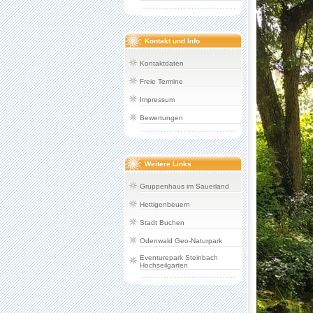
Kontakt und Info
Kontaktdaten
Freie Termine
Impressum
Bewertungen
Weitere Links
Gruppenhaus im Sauerland
Hettigenbeuern
Stadt Buchen
Odenwald Geo-Naturpark
Eventurepark Steinbach
Hochseilgarten