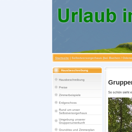
Startseite
|
Selbstversorgerhaus (bei Buchen / Odenw
Hausbeschreibung
Hausbeschreibung
Gruppen
Preise
So schön sieht 
Zimmerbeispiele
Erdgeschoss
Rund um unser
Selbstversorgerhaus
Umgebung unserer
Gruppenunterkunft
Grundriss und Zimmerplan