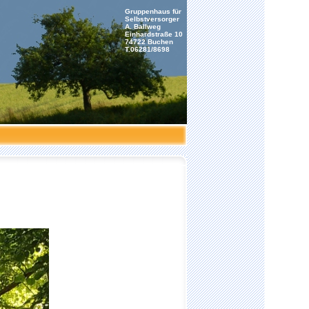
Gruppenhaus für
Selbstversorger
A. Ballweg
Einhardstraße 10
74722 Buchen
T.06281/8698