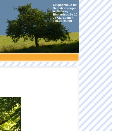
Gruppenhaus für
Selbstversorger
A. Ballweg
Einhardstraße 10
74722 Buchen
T.06281/8698