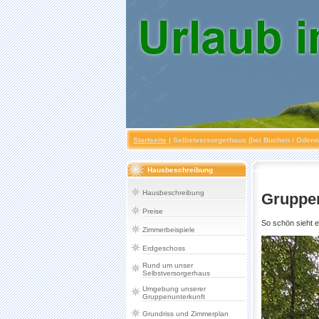
Startseite
|
Selbstversorgerhaus (bei Buchen / Odenw
Hausbeschreibung
Hausbeschreibung
Gruppen
Preise
So schön sieht 
Zimmerbeispiele
Erdgeschoss
Rund um unser
Selbstversorgerhaus
Umgebung unserer
Gruppenunterkunft
Grundriss und Zimmerplan