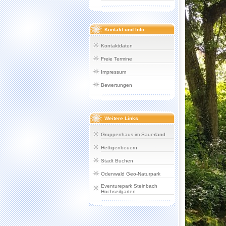
Kontakt und Info
Kontaktdaten
Freie Termine
Impressum
Bewertungen
Weitere Links
Gruppenhaus im Sauerland
Hettigenbeuern
Stadt Buchen
Odenwald Geo-Naturpark
Eventurepark Steinbach
Hochseilgarten