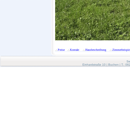
.:.
Preise
.:.
Kontakt
.:.
Hausbeschreibung
.:.
Zimmerbeispie
Se
Einhardstraße 10 | Buchen | T.: 0