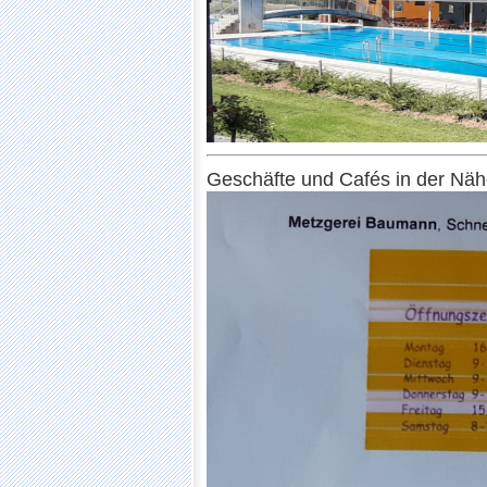
Geschäfte und Cafés in der Nä