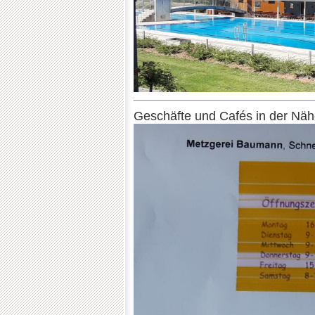
Geschäfte und Cafés in der Nä