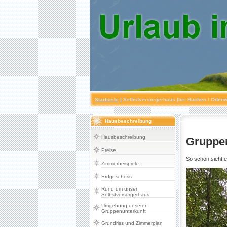
Startseite
|
Selbstversorgerhaus (bei Buchen / Odenw
Hausbeschreibung
Hausbeschreibung
Gruppen
Preise
So schön sieht 
Zimmerbeispiele
Erdgeschoss
Rund um unser
Selbstversorgerhaus
Umgebung unserer
Gruppenunterkunft
Grundriss und Zimmerplan