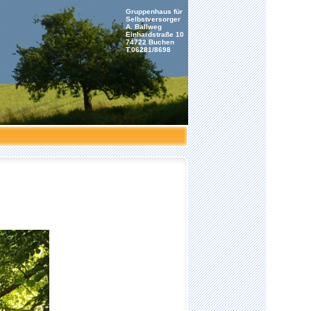
Gruppenhaus für
Selbstversorger
A. Ballweg
Einhardstraße 10
74722 Buchen
T.06281/8698