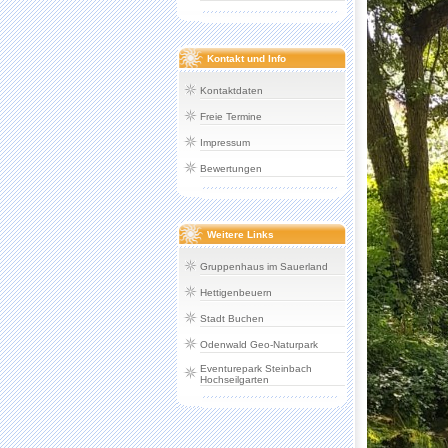
Kontakt und Info
Kontaktdaten
Freie Termine
Impressum
Bewertungen
Weitere Links
Gruppenhaus im Sauerland
Hettigenbeuern
Stadt Buchen
Odenwald Geo-Naturpark
Eventurepark Steinbach
Hochseilgarten