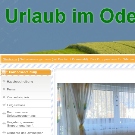
Startseite
|
Selbstversorgerhaus (bei Buchen / Odenwald)
| Das Gruppenhaus für Odenwald
Hausbeschreibung
Hausbeschreibung
Preise
Zimmerbeispiele
Erdgeschoss
Rund um unser
Selbstversorgerhaus
Umgebung unserer
Gruppenunterkunft
Grundriss und Zimmerplan