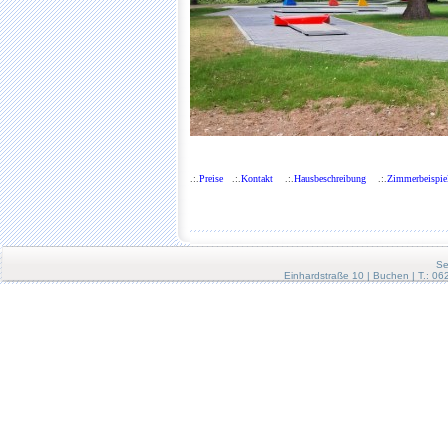
.:.
Preise
.:.
Kontakt
.:.
Hausbeschreibung
.:.
Zimmerbeispie
Se
Einhardstraße 10 | Buchen | T.: 0