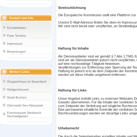
Streitschlichtung
Die Europäische Kommission stellt eine Plattform zur 
Kontakt und Info
Unsere E-Mail-Adresse finden Sie oben im Impressu
Wir sind nicht bereit oder verpflichtet, an Streitbeil
Kontaktdaten
Freie Termine
Impressum
Haftung für Inhalte
Bewertungen
Als Diensteanbieter sind wir gemäß § 7 Abs.1 TMG fü
sind wir als Diensteanbieter jedoch nicht verpflicht
auf eine rechtswidrige Tätigkeit hinweisen.
Verpflichtungen zur Entfernung oder Sperrung der Nu
Haftung ist jedoch erst ab dem Zeitpunkt der Kennt
Weitere Links
werden wir diese Inhalte umgehend entfernen.
Gruppenhaus im Sauerland
Hettigenbeuern
Haftung für Links
Stadt Buchen
Unser Angebot enthält Links zu externen Websites Dri
Gewähr übernehmen. Für die Inhalte der verlinkten Seit
Odenwald Geo-Naturpark
zum Zeitpunkt der Verlinkung auf mögliche Rechtsver
Eine permanente inhaltliche Kontrolle der verlinkten
Eventurepark Steinbach
Rechtsverletzungen werden wir derartige Links umge
Hochseilgarten
Urheberrecht
Die durch die Seitenbetreiber erstellten Inhalte und 