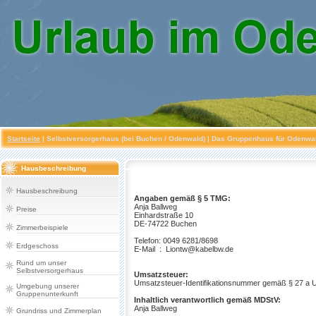
Startseite
|
Selbstversorgerhaus (bei Buchen / Odenwald)
| Das Gruppenhaus für Odenwald
Hausbeschreibung
Hausbeschreibung
Angaben gemäß § 5 TMG:
Anja Ballweg
Preise
Einhardstraße 10
DE-74722 Buchen
Zimmerbeispiele
Telefon: 0049 6281/8698
Erdgeschoss
E-Mail : Liontw@kabelbw.de
Rund um unser
Selbstversorgerhaus
Umsatzsteuer:
Umsatzsteuer-Identifikationsnummer gemäß § 27 a
Umgebung unserer
Gruppenunterkunft
Inhaltlich verantwortlich gemäß MDStV:
Anja Ballweg
Grundriss und Zimmerplan