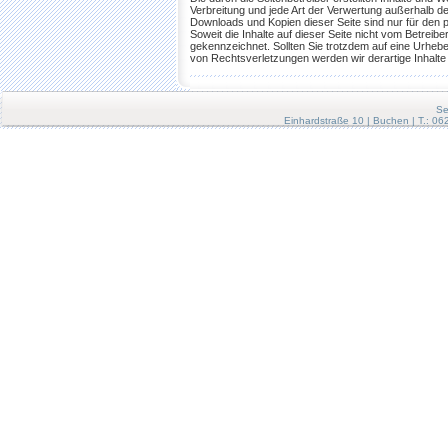
Verbreitung und jede Art der Verwertung außerhalb d
Downloads und Kopien dieser Seite sind nur für den p
Soweit die Inhalte auf dieser Seite nicht vom Betreib
gekennzeichnet. Sollten Sie trotzdem auf eine Urhe
von Rechtsverletzungen werden wir derartige Inhalt
Se
Einhardstraße 10 | Buchen | T.: 0