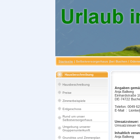
Startseite
|
Selbstversorgerhaus (bei Buchen / Odenw
Hausbeschreibung
Hausbeschreibung
Angaben gemäß
Anja Ballweg
Preise
Einhardstraße 1
DE-74722 Buch
Zimmerbeispiele
Telefon: 0049 6
Erdgeschoss
E-Mail : Liont
Rund um unser
Selbstversorgerhaus
Umsatzsteuer:
Umsatzsteuer-I
Umgebung unserer
Gruppenunterkunft
Inhaltlich ver
Anja Ballweg
Grundriss und Zimmerplan