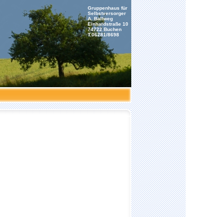
Gruppenhaus für
Selbstversorger
A. Ballweg
Einhardstraße 10
74722 Buchen
T.06281/8698