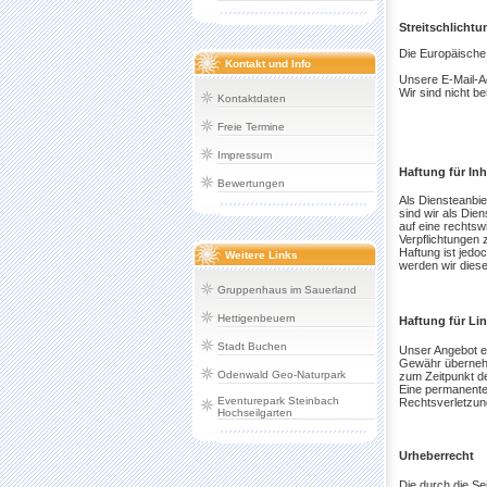
Streitschlichtu
Die Europäische 
Kontakt und Info
Unsere E-Mail-A
Wir sind nicht be
Kontaktdaten
Freie Termine
Impressum
Haftung für Inh
Bewertungen
Als Diensteanbie
sind wir als Die
auf eine rechtswi
Verpflichtungen 
Haftung ist jed
Weitere Links
werden wir dies
Gruppenhaus im Sauerland
Hettigenbeuern
Haftung für Li
Stadt Buchen
Unser Angebot en
Gewähr übernehme
Odenwald Geo-Naturpark
zum Zeitpunkt de
Eine permanente 
Eventurepark Steinbach
Rechtsverletzun
Hochseilgarten
Urheberrecht
Die durch die Se