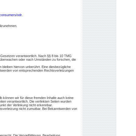
/consumers/odr
.
eilzunehmen.
n Gesetzen verantwortlich. Nach §§ 8 bis 10 TMG
 zu überwachen oder nach Umständen zu forschen, die
 bleiben hiervon unberührt. Eine diesbezügliche
anntwerden von entsprechenden Rechtsverletzungen
lb können wir für diese fremden Inhalte auch keine
eiten verantwortlich. Die verlinkten Seiten wurden
nkt der Verlinkung nicht erkennbar.
chtsverletzung nicht zumutbar. Bei Bekanntwerden von
rrecht. Die Vervielfältigung, Bearbeitung,