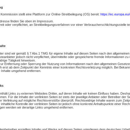
ng
Kommission stellt eine Plattform zur Online-Streitbeilegung (OS) bereit:
https://ec.europa.eu
dresse finden Sie oben im Impressum.
reit oder verpflichtet, an Streitbeilegungsverfahren vor einer Verbraucherschlichtungsstelle t
alte
ter sind wir gemäß § 7 Abs.1 TMG für eigene Inhalte auf diesen Seiten nach den allgemeine
nsteanbieter jedoch nicht verpflichtet, übermittelte oder gespeicherte fremde Informationen
drige Tätigkeit hinweisen.
zur Entfernung oder Sperrung der Nutzung von Informationen nach den allgemeinen Gesetzen
och erst ab dem Zeitpunkt der Kenntnis einer konkreten Rechtsverletzung möglich. Bei Bek
e Inhalte umgehend entfernen.
nks
thält Links zu externen Websites Dritter, auf deren Inhalte wir keinen Einfluss haben. Desha
n. Für die Inhalte der verlinkten Seiten ist stets der jeweilige Anbieter oder Betreiber der S
r Verlinkung auf mögliche Rechtsverstöße überprüft. Rechtswidrige Inhalte waren zum Zeitpu
inhaltliche Kontrolle der verlinkten Seiten ist jedoch ohne konkrete Anhaltspunkte einer Re
gen werden wir derartige Links umgehend entfernen.
itenbetreiber erstellten Inhalte und Werke auf diesen Seiten unterliegen dem deutschen Urhebe