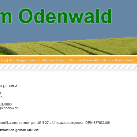
ald)
| Das Gruppenhaus für Odenwald-Fans | Urlaub im Odenwald | Urlaub in Deutschland
 § 5 TMG:
0
en
281/8698
w@kabelbw.de
dentifikationsnummer gemäß § 27 a Umsatzsteuergesetz: DE94587631109
antwortlich gemäß MDStV: