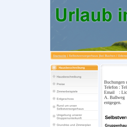
Startseite
|
Selbstversorgerhaus (bei Buchen / Odenw
Hausbeschreibung
Hausbeschreibung
Buchungen u
Preise
Telefon : Te
Zimmerbeispiele
Email : Li
A. Ballweg
Erdgeschoss
entgegen.
Rund um unser
Selbstversorgerhaus
Umgebung unserer
Gruppenunterkunft
Grundriss und Zimmerplan