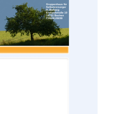
Gruppenhaus für
Selbstversorger
A. Ballweg
Einhardstraße 10
74722 Buchen
T.06281/8698