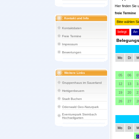
Kontakt und Info
Kontaktdaten
Freie Termine
Impressum
Bewertungen
Weitere Links
Gruppenhaus im Sauerland
Hettigenbeuern
Stadt Buchen
Odenwald Geo-Naturpark
Eventurepark Steinbach
Hochseilgarten