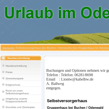
Startseite
|
Selbstversorgerhaus (bei Buchen / Odenwald)
| Das Gruppenhaus für Odenwald
Hausbeschreibung
Hausbeschreibung
Buchungen und Optionen nehmen wir ge
Preise
Telefon : Telefon: 06281/8698
Zimmerbeispiele
Email : Liontw@kabelbw.de
A. Ballweg
Erdgeschoss
entgegen.
Rund um unser
Selbstversorgerhaus
Umgebung unserer
Gruppenunterkunft
Grundriss und Zimmerplan