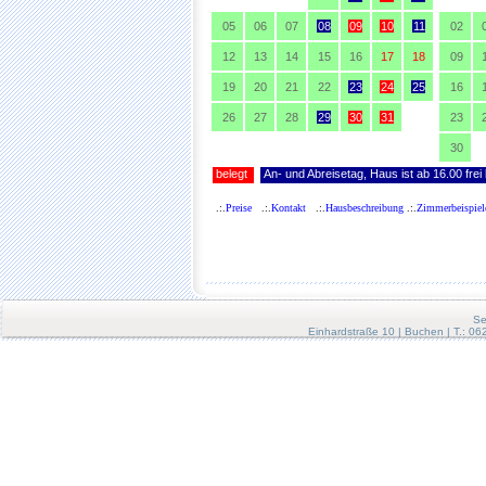
.:.
Preise
.:.
Kontakt
.:.
Hausbeschreibung
.:.
Zimmerbeispiel
Se
Einhardstraße 10 | Buchen | T.: 0