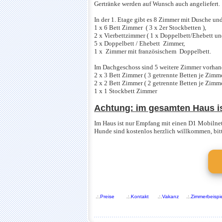
Gertränke werden auf Wunsch auch angeliefert.
In der 1. Etage gibt es 8 Zimmer mit Dusche u
1 x 6 Bett Zimmer ( 3 x 2er Stockbetten ),
2 x Vierbettzimmer ( 1 x Doppelbett/Ehebett un
5 x Doppelbett / Ehebett Zimmer,
1 x Zimmer mit französischem Doppelbett.
Im Dachgeschoss sind 5 weitere Zimmer vorha
2 x 3 Bett Zimmer ( 3 getrennte Betten je Zimme
2 x 2 Bett Zimmer ( 2 getrennte Betten je Zimme
1 x 1 Stockbett Zimmer
Achtung: im gesamten Haus i
Im Haus ist nur Empfang mit einen D1 Mobilne
Hunde sind kostenlos herzlich willkommen, bit
.:.
Preise
.:.
Kontakt
.:.
Vakanz
.:.
Zimmerbeispi