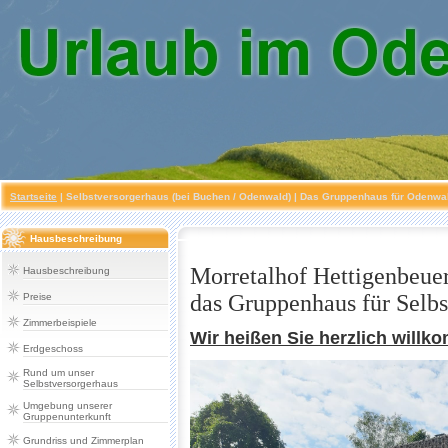
Startseite
|
Selbstversorgerhaus (bei Buchen / Odenwald)
| Das Gruppenhaus für Odenwald
Hausbeschreibung
Morretalhof Hettigenbeue
Hausbeschreibung
das Gruppenhaus für Selbs
Preise
Zimmerbeispiele
Wir heißen Sie herzlich will
Erdgeschoss
Rund um unser
Selbstversorgerhaus
Umgebung unserer
Gruppenunterkunft
Grundriss und Zimmerplan