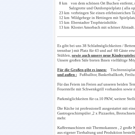
8 km von dem schönen Ort Buchen entfernt, mi
Salzgrotte und Outdorspielplatz ( alla opp 
23 km verbringen Sie einen erlebnisreichen Ta
12 km Wildgehege in Hettingen mit Spielplatz,
15 km Eberstadter Tropfsteinhöhle.
13 km Kloster Amorbach mit schöner Altstadt.
Es gibt bei uns 38 Schlafmöglichkeiten / Bette
trennbar ) mit Platz für 43 und auf 60 Gäste er
Stühlen,
sowie
auch unsere neue
Kinderspiele
Unsere großen Säle bieten Ihnen vielfältige Mög
Für die Großen gibt es innen:
Tischtennisplatt
und außen :
Fußballtor, Basketballkorb, Freiluf
Für das Feiern im Freien auf unseren beiden Ter
Feuerstelle mit Schwenkgrill vorhanden sowie
Parkmöglichkeiten für ca.10 PKW, weitere Stellm
Die Küche ist professionell ausgestattet mit ei
Gastrogeschirrspüler ,2 x Pizzaofen, Brotschn
mehr.
Kaffeemaschinen mit Thermokannen , 2 große K
aus eigener Tierhaltung und Produktion bestell