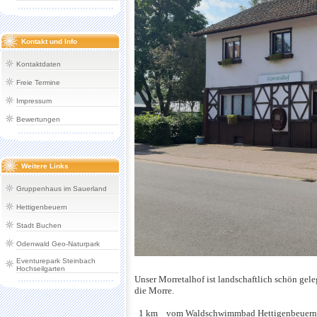
Kontakt und Info
Kontaktdaten
Freie Termine
Impressum
Bewertungen
Weitere Links
Gruppenhaus im Sauerland
Hettigenbeuern
Stadt Buchen
Odenwald Geo-Naturpark
Eventurepark Steinbach
Hochseilgarten
Unser Morretalhof ist landschaftlich schön gel
die Morre.
1 km vom Waldschwimmbad Hettigenbeuern