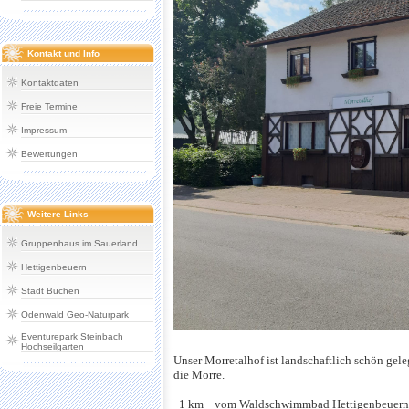
Kontakt und Info
Kontaktdaten
Freie Termine
Impressum
Bewertungen
Weitere Links
Gruppenhaus im Sauerland
Hettigenbeuern
Stadt Buchen
Odenwald Geo-Naturpark
Eventurepark Steinbach
Hochseilgarten
Unser Morretalhof ist landschaftlich schön gel
die Morre.
1 km vom Waldschwimmbad Hettigenbeuern