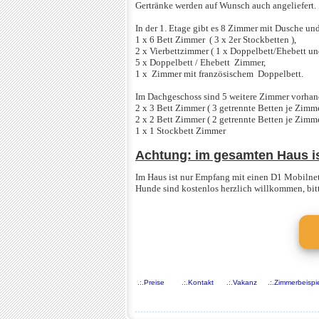
Gertränke werden auf Wunsch auch angeliefert.
In der 1. Etage gibt es 8 Zimmer mit Dusche u
1 x 6 Bett Zimmer ( 3 x 2er Stockbetten ),
2 x Vierbettzimmer ( 1 x Doppelbett/Ehebett un
5 x Doppelbett / Ehebett Zimmer,
1 x Zimmer mit französischem Doppelbett.
Im Dachgeschoss sind 5 weitere Zimmer vorha
2 x 3 Bett Zimmer ( 3 getrennte Betten je Zimme
2 x 2 Bett Zimmer ( 2 getrennte Betten je Zimme
1 x 1 Stockbett Zimmer
Achtung: im gesamten Haus i
Im Haus ist nur Empfang mit einen D1 Mobilne
Hunde sind kostenlos herzlich willkommen, bit
.:.
Preise
.:.
Kontakt
.:.
Vakanz
.:.
Zimmerbeispi