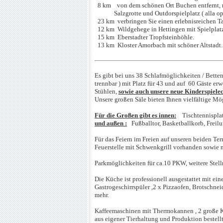
8 km von dem schönen Ort Buchen entfernt, mi
Salzgrotte und Outdorspielplatz ( alla opp 
23 km verbringen Sie einen erlebnisreichen Ta
12 km Wildgehege in Hettingen mit Spielplatz,
15 km Eberstadter Tropfsteinhöhle.
13 km Kloster Amorbach mit schöner Altstadt.
Es gibt bei uns 38 Schlafmöglichkeiten / Bette
trennbar ) mit Platz für 43 und auf 60 Gäste er
Stühlen,
sowie
auch unsere neue
Kinderspiele
Unsere großen Säle bieten Ihnen vielfältige Mög
Für die Großen gibt es innen:
Tischtennisplatt
und außen :
Fußballtor, Basketballkorb, Freiluf
Für das Feiern im Freien auf unseren beiden Ter
Feuerstelle mit Schwenkgrill vorhanden sowie
Parkmöglichkeiten für ca.10 PKW, weitere Stellm
Die Küche ist professionell ausgestattet mit ei
Gastrogeschirrspüler ,2 x Pizzaofen, Brotschn
mehr.
Kaffeemaschinen mit Thermokannen , 2 große K
aus eigener Tierhaltung und Produktion bestell