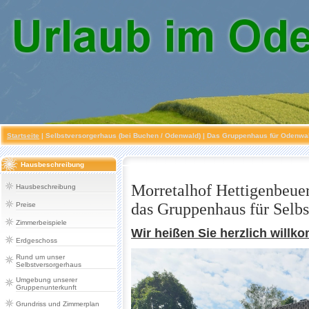
Startseite
|
Selbstversorgerhaus (bei Buchen / Odenwald)
| Das Gruppenhaus für Odenwald
Hausbeschreibung
Morretalhof Hettigenbeue
Hausbeschreibung
das Gruppenhaus für Selbs
Preise
Zimmerbeispiele
Wir heißen Sie herzlich will
Erdgeschoss
Rund um unser
Selbstversorgerhaus
Umgebung unserer
Gruppenunterkunft
Grundriss und Zimmerplan