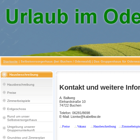
Startseite
|
Selbstversorgerhaus (bei Buchen / Odenwald)
| Das Gruppenhaus für Odenwald
Hausbeschreibung
Hausbeschreibung
Kontakt und weitere Info
Preise
A. Ballweg
Zimmerbeispiele
Einhardstraße 10
74722 Buchen
Erdgeschoss
Telefon: 06281/8698
Rund um unser
E-Mail: Liontw@kabelbw.de
Selbstversorgerhaus
.:.
Preise
.:.
Vakanz
.:.
Hausbeschreibung
.:.
Zimmerbeispie
Umgebung unserer
Gruppenunterkunft
Grundriss und Zimmerplan