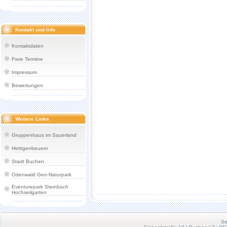
Kontakt und Info
Kontaktdaten
Freie Termine
Impressum
Bewertungen
Weitere Links
Gruppenhaus im Sauerland
Hettigenbeuern
Stadt Buchen
Odenwald Geo-Naturpark
Eventurepark Steinbach
Hochseilgarten
Se