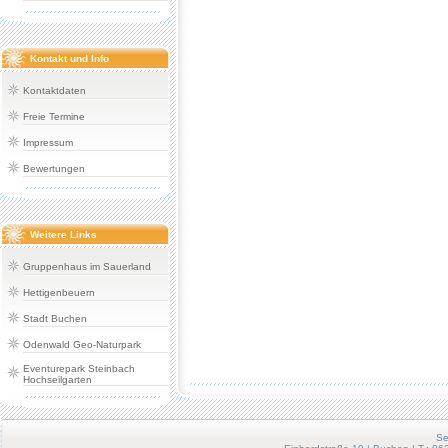
Kontakt und Info
Kontaktdaten
Freie Termine
Impressum
Bewertungen
Weitere Links
Gruppenhaus im Sauerland
Hettigenbeuern
Stadt Buchen
Odenwald Geo-Naturpark
Eventurepark Steinbach
Hochseilgarten
Se