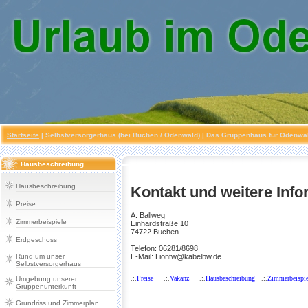
Startseite
|
Selbstversorgerhaus (bei Buchen / Odenwald)
| Das Gruppenhaus für Odenwald
Hausbeschreibung
Hausbeschreibung
Kontakt und weitere Info
Preise
A. Ballweg
Zimmerbeispiele
Einhardstraße 10
74722 Buchen
Erdgeschoss
Telefon: 06281/8698
Rund um unser
E-Mail: Liontw@kabelbw.de
Selbstversorgerhaus
.:.
Preise
.:.
Vakanz
.:.
Hausbeschreibung
.:.
Zimmerbeispie
Umgebung unserer
Gruppenunterkunft
Grundriss und Zimmerplan