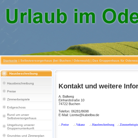
Startseite
|
Selbstversorgerhaus (bei Buchen / Odenwald)
| Das Gruppenhaus für Odenwald
Hausbeschreibung
Hausbeschreibung
Kontakt und weitere Info
Preise
A. Ballweg
Zimmerbeispiele
Einhardstraße 10
74722 Buchen
Erdgeschoss
Telefon: 06281/8698
Rund um unser
E-Mail: Liontw@kabelbw.de
Selbstversorgerhaus
.:.
Preise
.:.
Vakanz
.:.
Hausbeschreibung
.:.
Zimmerbeispie
Umgebung unserer
Gruppenunterkunft
Grundriss und Zimmerplan