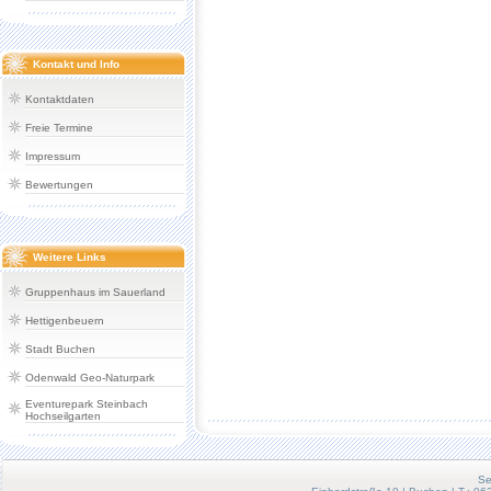
Kontakt und Info
Kontaktdaten
Freie Termine
Impressum
Bewertungen
Weitere Links
Gruppenhaus im Sauerland
Hettigenbeuern
Stadt Buchen
Odenwald Geo-Naturpark
Eventurepark Steinbach
Hochseilgarten
Se