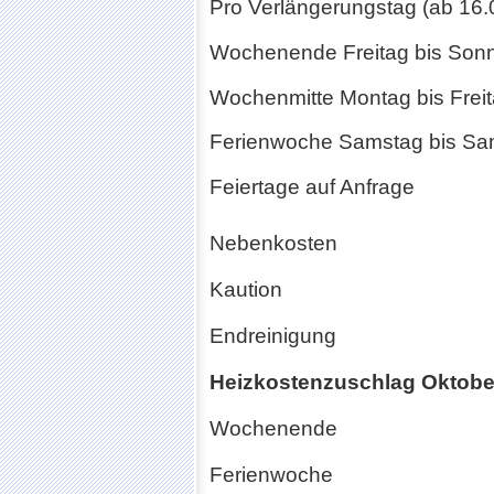
Pro Verlängerungstag (ab 16
Wochenende Freitag bis So
Wochenmitte Montag bis Fre
Ferienwoche Samstag bis S
Feiertage auf Anfrage
Nebenkosten
Kaution
Endreinigung
Heizkostenzuschlag Oktober 
Wochenende
Ferienwoche