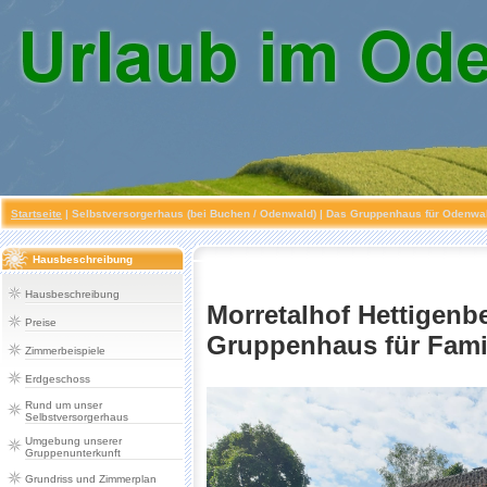
Startseite
|
Selbstversorgerhaus (bei Buchen / Odenwald)
| Das Gruppenhaus für Odenwald
Hausbeschreibung
Hausbeschreibung
Morretalhof Hettigenb
Preise
Gruppenhaus für Famil
Zimmerbeispiele
Erdgeschoss
Rund um unser
Selbstversorgerhaus
Umgebung unserer
Gruppenunterkunft
Grundriss und Zimmerplan