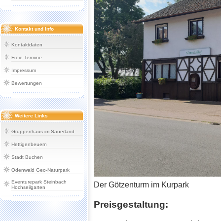
Kontakt und Info
Kontaktdaten
Freie Termine
Impressum
Bewertungen
Weitere Links
Gruppenhaus im Sauerland
Hettigenbeuern
Stadt Buchen
Odenwald Geo-Naturpark
Eventurepark Steinbach
Der Götzenturm im Kurpark
Hochseilgarten
Preisgestaltung: