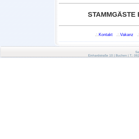
STAMMGÄSTE 
.:.
Kontakt
.:.
Vakanz
.:
Se
Einhardstraße 10 | Buchen | T.: 0