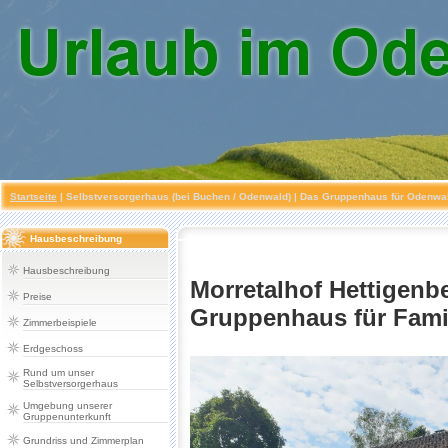
Startseite
|
Selbstversorgerhaus (bei Buchen / Odenwald)
| Das Gruppenhaus für Odenwald
Hausbeschreibung
Hausbeschreibung
Morretalhof Hettigenb
Preise
Gruppenhaus für Famil
Zimmerbeispiele
Erdgeschoss
Rund um unser
Selbstversorgerhaus
Umgebung unserer
Gruppenunterkunft
Grundriss und Zimmerplan