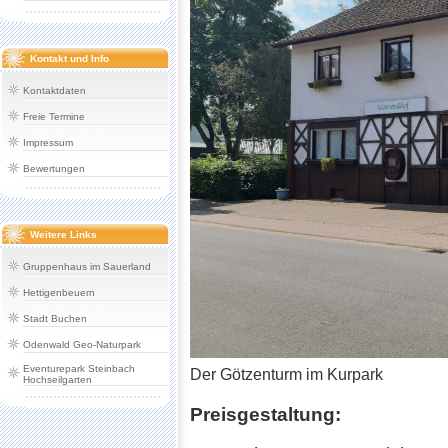
Kontakt und Info
Kontaktdaten
Freie Termine
Impressum
Bewertungen
Weitere Links
Gruppenhaus im Sauerland
Hettigenbeuern
Stadt Buchen
Odenwald Geo-Naturpark
Eventurepark Steinbach
Der Götzenturm im Kurpark
Hochseilgarten
Preisgestaltung: