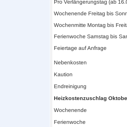
Pro Verlängerungstag (ab 16
Wochenende Freitag bis So
Wochenmitte Montag bis Fre
Ferienwoche Samstag bis S
Feiertage auf Anfrage
Nebenkosten
Kaution
Endreinigung
Heizkostenzuschlag Oktober 
Wochenende
Ferienwoche