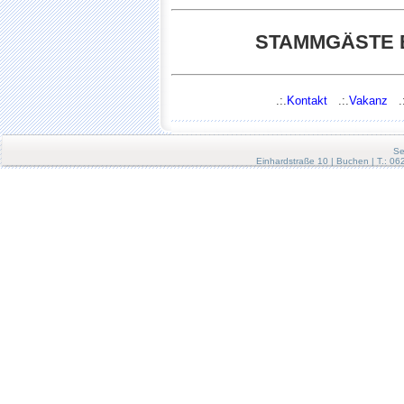
STAMMGÄSTE 
.:.
Kontakt
.:.
Vakanz
.:
Se
Einhardstraße 10 | Buchen | T.: 0