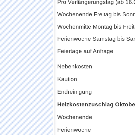
Pro Verlängerungstag (ab 16
Wochenende Freitag bis So
Wochenmitte Montag bis Fre
Ferienwoche Samstag bis S
Feiertage auf Anfrage
Nebenkosten
Kaution
Endreinigung
Heizkostenzuschlag Oktober 
Wochenende
Ferienwoche