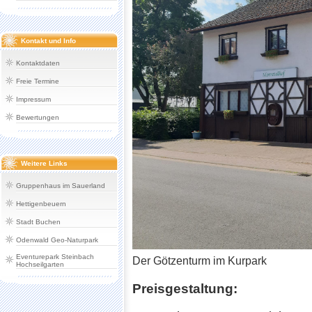
Kontakt und Info
Kontaktdaten
Freie Termine
Impressum
Bewertungen
Weitere Links
Gruppenhaus im Sauerland
Hettigenbeuern
Stadt Buchen
Odenwald Geo-Naturpark
Eventurepark Steinbach
Der Götzenturm im Kurpark
Hochseilgarten
Preisgestaltung: