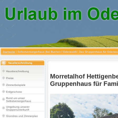
Startseite
|
Selbstversorgerhaus (bei Buchen / Odenwald)
| Das Gruppenhaus für Odenwald
Hausbeschreibung
Hausbeschreibung
Morretalhof Hettigenb
Preise
Gruppenhaus für Famil
Zimmerbeispiele
Erdgeschoss
Rund um unser
Selbstversorgerhaus
Umgebung unserer
Gruppenunterkunft
Grundriss und Zimmerplan